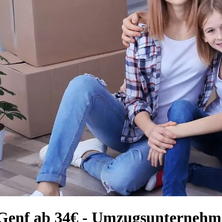
 Genf ab 34€ - Umzugsunterneh