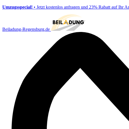
Umzugsspecial!
• Jetzt kostenlos anfragen und 23% Rabatt auf Ihr A
Beiladung-Regensburg.de