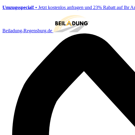
Umzugsspecial!
• Jetzt kostenlos anfragen und 23% Rabatt auf Ihr A
Beiladung-Regensburg.de