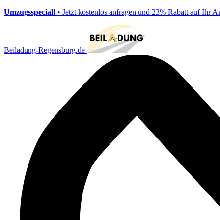
Umzugsspecial!
• Jetzt kostenlos anfragen und 23% Rabatt auf Ihr A
Beiladung-Regensburg.de