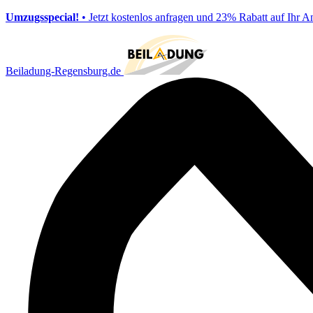
Umzugsspecial!
• Jetzt kostenlos anfragen und 23% Rabatt auf Ihr A
Beiladung-Regensburg.de